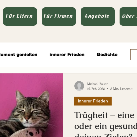
Für Eltern
Für Firmen
Angebote
Über
oment genießen
innerer Frieden
Gedichte
Todsünden
Zitate
Michael Bauer
15. Feb. 2020
8 Min. Lesezeit
innerer Frieden
olitik
Trägheit – eine
oder ein gesun
deinen Zielen?