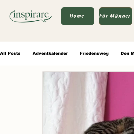
Home
Für Männer
All Posts
Adventkalender
Friedensweg
Den M
Von Vater zu Vater
wertvolle Kommunikation
Authentische Männlichkeit
Sprache des Seins & P