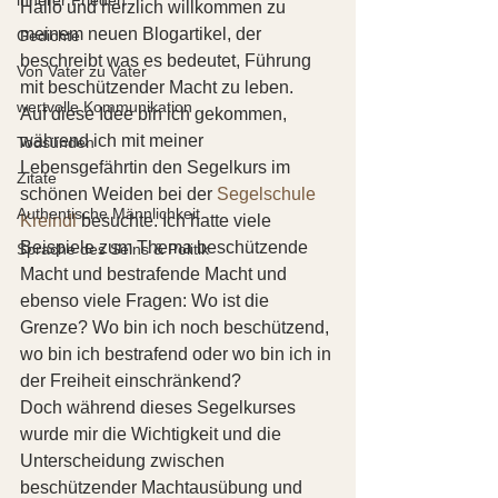
Hallo und herzlich willkommen zu 
meinem neuen Blogartikel, der 
Gedichte
beschreibt was es bedeutet, Führung 
Von Vater zu Vater
mit beschützender Macht zu leben. 
wertvolle Kommunikation
Auf diese Idee bin ich gekommen, 
während ich mit meiner 
Todsünden
Lebensgefährtin den Segelkurs im 
Zitate
schönen Weiden bei der 
Segelschule 
Authentische Männlichkeit
Kreindl
 besuchte. Ich hatte viele 
Beispiele zum Thema beschützende 
Sprache des Seins & Politik
Macht und bestrafende Macht und 
ebenso viele Fragen: Wo ist die 
Grenze? Wo bin ich noch beschützend, 
wo bin ich bestrafend oder wo bin ich in 
der Freiheit einschränkend? 
Doch während dieses Segelkurses 
wurde mir die Wichtigkeit und die 
Unterscheidung zwischen 
beschützender Machtausübung und 