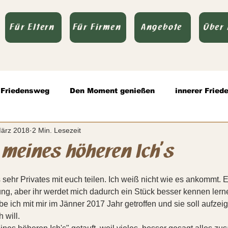
Für Eltern
Für Firmen
Angebote
Über
Friedensweg
Den Moment genießen
innerer Fried
März 2018
2 Min. Lesezeit
olle Kommunikation
Todsünden
Zitate
Authen
 meines höheren Ich’s
rnen bewertet.
sehr Privates mit euch teilen. Ich weiß nicht wie es ankommt. E
ung, aber ihr werdet mich dadurch ein Stück besser kennen lern
 ich mit mir im Jänner 2017 Jahr getroffen und sie soll aufzeig
 will.