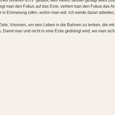
ines höheren Ich's" getauft, weil vieles, besser gesagt alles z
 Legt man den Fokus auf das Eine, verliert man den Fokus das 
 in Erinnerung rufen, wohin man will. Ich werde daran arbeiten
Ziele, Visionen, um sein Leben in die Bahnen zu lenken, die mi
 Damit man und nicht in eine Ecke gedrängt wird, wo man sich n