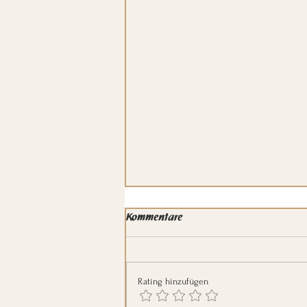
Kommentare
Bedürfnisorientiert
Rating hinzufügen