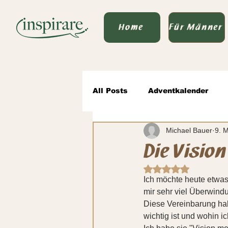
Home
Für Männer
All Posts
Adventkalender
Michael Bauer
9. 
Von Vater zu Vater
wertv
Die Vision
Mit NaN von 5 Ste
Sprache des Seins & Politik
Ich möchte heute etwas 
mir sehr viel Überwind
Diese Vereinbarung habe
wichtig ist und wohin ich