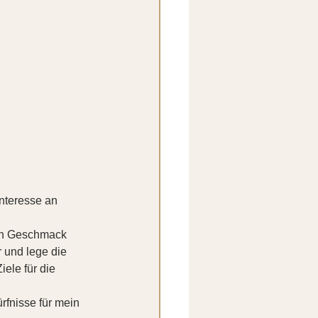
nteresse an 
en Geschmack 
 und lege die 
ele für die 
fnisse für mein 