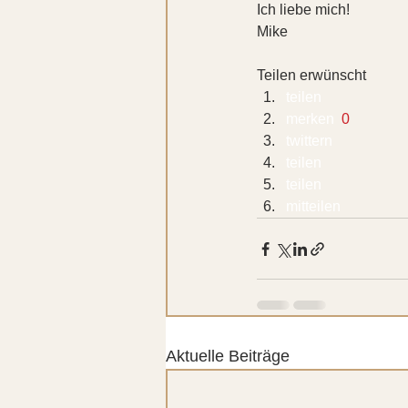
Ich liebe mich!
Mike
Teilen erwünscht
teilen  
merken 
 0
twittern 
teilen 
teilen 
mitteilen 
Aktuelle Beiträge