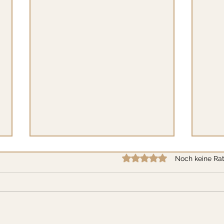
Mit 0 von 5 Sternen bewertet
Noch keine Rat
Interview mit Franz Winter