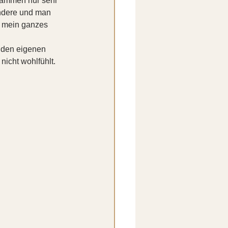
usammen nur sehr 
Andere und man 
, mein ganzes 
t den eigenen 
icht wohlfühlt.