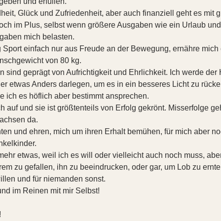
eben und erfüllen.
eit, Glück und Zufriedenheit, aber auch finanziell geht es mit gu
ch im Plus, selbst wenn größere Ausgaben wie ein Urlaub und
gaben mich belasten.
g Sport einfach nur aus Freude an der Bewegung, ernähre mich
schgewicht von 80 kg.
sind geprägt von Aufrichtigkeit und Ehrlichkeit. Ich werde der
er etwas Anders darlegen, um es in ein besseres Licht zu rück
de ich es höflich aber bestimmt ansprechen.
ch auf und sie ist größtenteils von Erfolg gekrönt. Misserfolge 
achsen da.
ten und ehren, mich um ihren Erhalt bemühen, für mich aber noch
nkelkinder.
mehr etwas, weil ich es will oder vielleicht auch noch muss, aber
 zu gefallen, ihn zu beeindrucken, oder gar, um Lob zu ernte
illen und für niemanden sonst.
und im Reinen mit mir Selbst!
!