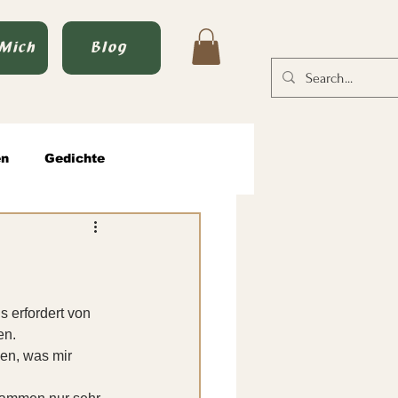
 Mich
Blog
en
Gedichte
tische Männlichkeit
s erfordert von 
en.
en, was mir 