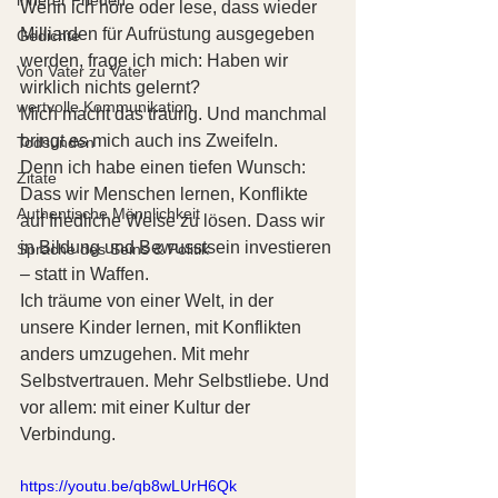
Wenn ich höre oder lese, dass wieder 
Milliarden für Aufrüstung ausgegeben 
Gedichte
werden, frage ich mich: Haben wir 
Von Vater zu Vater
wirklich nichts gelernt?
wertvolle Kommunikation
Mich macht das traurig. Und manchmal 
bringt es mich auch ins Zweifeln.
Todsünden
Denn ich habe einen tiefen Wunsch: 
Zitate
Dass wir Menschen lernen, Konflikte 
Authentische Männlichkeit
auf friedliche Weise zu lösen. Dass wir 
in Bildung und Bewusstsein investieren 
Sprache des Seins & Politik
– statt in Waffen.
Ich träume von einer Welt, in der 
unsere Kinder lernen, mit Konflikten 
anders umzugehen. Mit mehr 
Selbstvertrauen. Mehr Selbstliebe. Und 
vor allem: mit einer Kultur der 
Verbindung.
https://youtu.be/qb8wLUrH6Qk