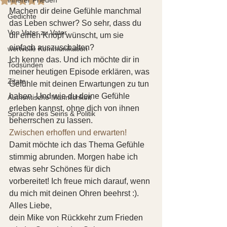
Machen dir deine Gefühle manchmal 
Gedichte
das Leben schwer? So sehr, dass du 
Von Vater zu Vater
dir einen Knopf wünscht, um sie 
einfach auszuschalten? 
wertvolle Kommunikation
Ich kenne das. Und ich möchte dir in 
Todsünden
meiner heutigen Episode erklären, was 
Zitate
Gefühle mit deinen Erwartungen zu tun 
haben. Und wie du deine Gefühle 
Authentische Männlichkeit
erleben kannst, ohne dich von ihnen 
Sprache des Seins & Politik
beherrschen zu lassen. 
Zwischen erhoffen und erwarten!
Damit möchte ich das Thema Gefühle 
stimmig abrunden. Morgen habe ich 
etwas sehr Schönes für dich 
vorbereitet! Ich freue mich darauf, wenn 
du mich mit deinen Ohren beehrst :). 
Alles Liebe,
dein Mike von Rückkehr zum Frieden 