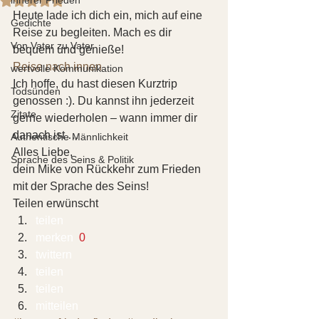
Heute lade ich dich ein, mich auf eine 
Gedichte
Reise zu begleiten. Mach es dir 
Von Vater zu Vater
bequem und genieße! 
Reise nach innen
wertvolle Kommunikation
Ich hoffe, du hast diesen Kurztrip 
Todsünden
genossen :). Du kannst ihn jederzeit 
Zitate
gerne wiederholen – wann immer dir 
danach ist … 
Authentische Männlichkeit
Alles Liebe,
Sprache des Seins & Politik
dein Mike von Rückkehr zum Frieden 
mit der Sprache des Seins!
Teilen erwünscht
teilen  
merken 
 0
twittern 
teilen 
teilen 
mitteilen 