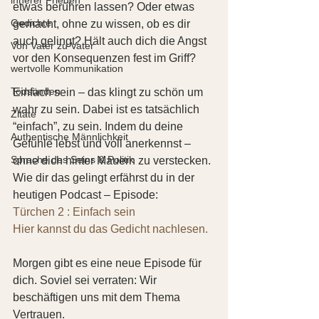
etwas berühren lassen? Oder etwas 
Gedichte
gemacht, ohne zu wissen, ob es dir 
auch gelingt? Hält auch dich die Angst 
Von Vater zu Vater
vor den Konsequenzen fest im Griff?
wertvolle Kommunikation
Todsünden
Einfach sein – das klingt zu schön um 
wahr zu sein. Dabei ist es tatsächlich 
Zitate
“einfach”, zu sein. Indem du deine 
Authentische Männlichkeit
Gefühle lebst und voll anerkennst – 
Sprache des Seins & Politik
ohne dich hinter Mauern zu verstecken. 
Wie dir das gelingt erfährst du in der 
heutigen Podcast – Episode: 
Türchen 2 : Einfach sein
Hier kannst du das Gedicht nachlesen.
Morgen gibt es eine neue Episode für 
dich. Soviel sei verraten: Wir 
beschäftigen uns mit dem Thema 
Vertrauen.