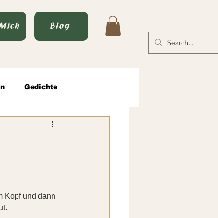
 Mich
Blog
en
Gedichte
tische Männlichkeit
im Kopf und dann 
t. 