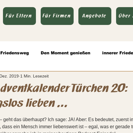
Für Eltern
Für Firmen
Angebote
Über
Friedensweg
Den Moment genießen
innerer Fried
 Dez. 2019
1 Min. Lesezeit
olle Kommunikation
Todsünden
Zitate
Authen
dventkalender Türchen 20:
slos lieben …
rnen bewertet.
 geht das überhaupt? Ich sage: JA! Aber: Es bedeutet, zuerst 
 dass ein Mensch immer liebenswert ist – egal, was er gerade tu