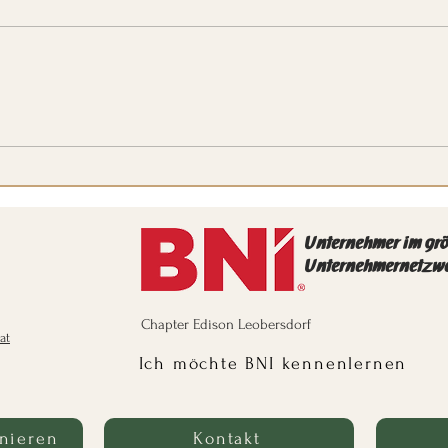
Podcast-Adventkalender Türchen
Podc
23: Aufrecht sterben oder auf
22: V
Knien leben?
Unternehmer im gr
Unternehmernetzw
Chapter Edison Leobersdorf
at
Ich möchte BNI kennenlernen
nieren
Kontakt