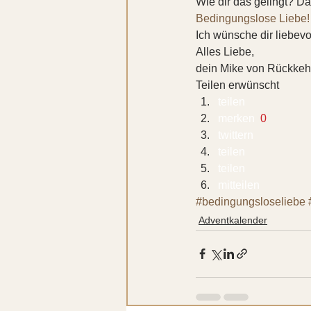
Wie dir das gelingt? D
Bedingungslose Liebe!
Ich wünsche dir liebevo
Alles Liebe,
dein Mike von Rückkehr
Teilen erwünscht
teilen  
merken 
 0
twittern 
teilen 
teilen 
mitteilen 
#bedingungsloseliebe
Adventkalender