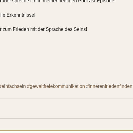
arüber spreche ich in meiner heutigen Podcast-Episode! 
lle Erkenntnisse!
 zum Frieden mit der Sprache des Seins!
#einfachsein
#gewaltfreiekommunikation
#innerenfriedenfinden