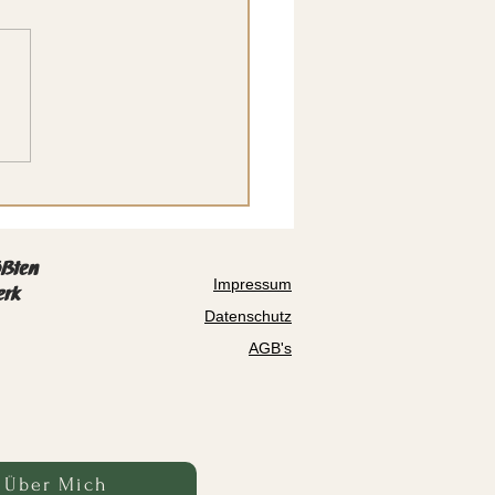
ast-Adventkalender Türchen
erzeihen vs. vergeben
ößten
Impressum
erk
Datenschutz
AGB's
Über Mich