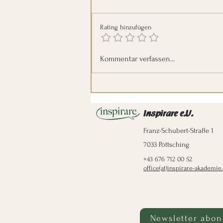
Rating hinzufügen
Podcast-Adventkalender Türchen
Kommentar verfassen...
24: Der Weg zur Erleuchtung
Inspirare e.U.
Franz-Schubert-Straße 1
7033 Pöttsching
+43 676 712 00 52
office(at)inspirare-akademie.
Newsletter abon