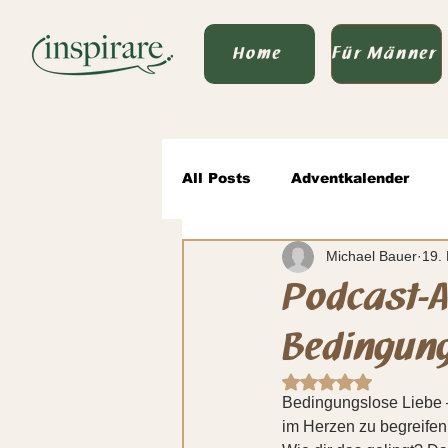
Home
Für Männer
All Posts
Adventkalender
Michael Bauer
19.
Von Vater zu Vater
wertv
Podcast-A
Bedingung
Sprache des Seins & Politik
Mit NaN von 5 Ste
Bedingungslose Liebe –
im Herzen zu begreifen,