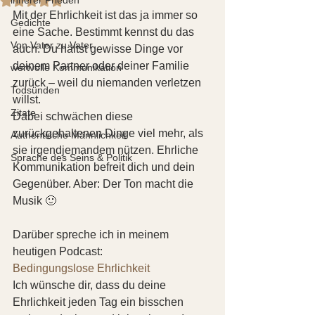
Mit der Ehrlichkeit ist das ja immer so 
Gedichte
eine Sache. Bestimmt kennst du das 
Von Vater zu Vater
auch. Du hältst gewisse Dinge vor 
deinem Partner oder deiner Familie 
wertvolle Kommunikation
zurück – weil du niemanden verletzen 
Todsünden
willst.  
Zitate
Dabei schwächen diese 
zurückgehaltenen Dinge viel mehr, als 
Authentische Männlichkeit
sie irgendjemandem nützen. Ehrliche 
Sprache des Seins & Politik
Kommunikation befreit dich und dein 
Gegenüber. Aber: Der Ton macht die 
Musik 🙂
Darüber spreche ich in meinem 
heutigen Podcast: 
Bedingungslose Ehrlichkeit
Ich wünsche dir, dass du deine 
Ehrlichkeit jeden Tag ein bisschen 