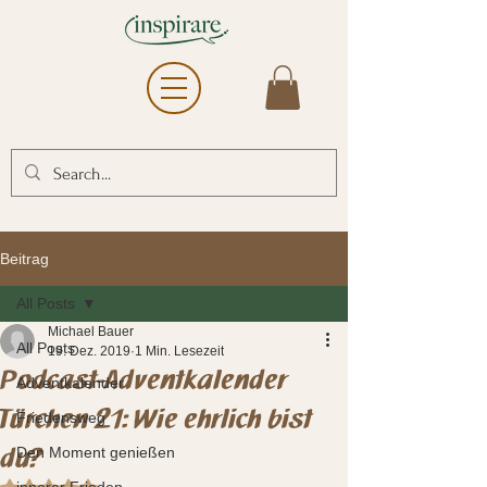
Beitrag
All Posts
Michael Bauer
All Posts
19. Dez. 2019
1 Min. Lesezeit
Podcast-Adventkalender
Adventkalender
Türchen 21: Wie ehrlich bist
Friedensweg
du?
Den Moment genießen
Mit NaN von 5 Sternen bewertet.
innerer Frieden