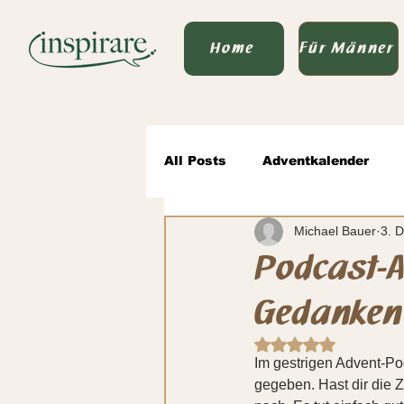
Home
Für Männer
All Posts
Adventkalender
Michael Bauer
3. 
Von Vater zu Vater
wertv
Podcast-A
Gedanken
Sprache des Seins & Politik
Mit NaN von 5 Ste
Im gestrigen Advent-Po
gegeben. Hast dir die 