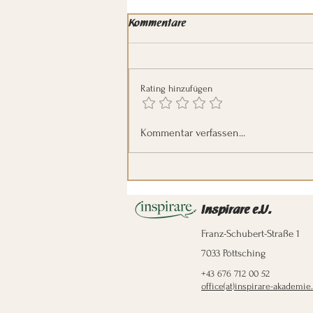
Kommentare
Rating hinzufügen
Podcast-Adventkalender Türchen
Kommentar verfassen...
24: Der Weg zur Erleuchtung
Inspirare e.U.
Franz-Schubert-Straße 1
7033 Pöttsching
+43 676 712 00 52
office(at)inspirare-akademie.