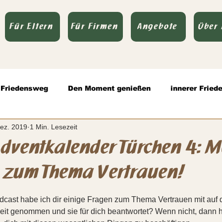
Für Eltern
Für Firmen
Angebote
Über
Friedensweg
Den Moment genießen
innerer Fried
Dez. 2019
1 Min. Lesezeit
olle Kommunikation
Todsünden
Zitate
Authen
dventkalender Türchen 4: M
 zum Thema Vertrauen!
rnen bewertet.
dcast habe ich dir einige Fragen zum Thema Vertrauen mit auf
Zeit genommen und sie für dich beantwortet? Wenn nicht, dann 