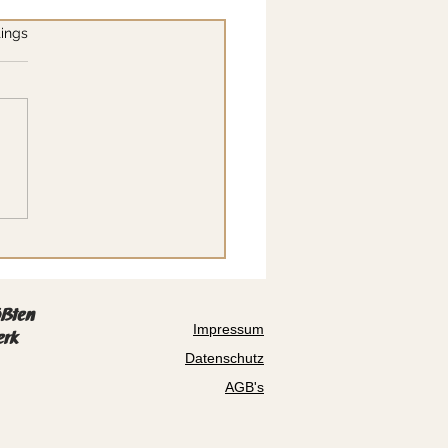
.
ings
ast-Adventkalender Türchen
erzeihen vs. vergeben
ößten
Impressum
erk
Datenschutz
AGB's