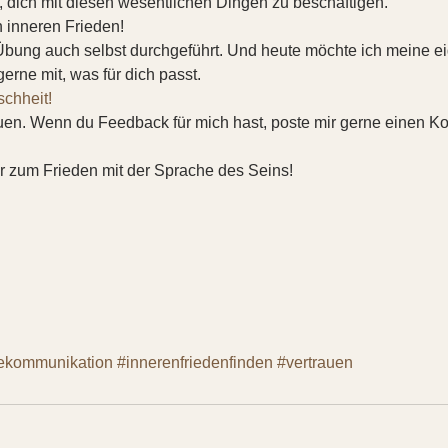
t, dich mit diesen wesentlichen Dingen zu beschäftigen.  
n inneren Frieden! 
 Übung auch selbst durchgeführt. Und heute möchte ich meine 
gerne mit, was für dich passt.  
schheit!
auen. Wenn du Feedback für mich hast, poste mir gerne einen K
 zum Frieden mit der Sprache des Seins!
iekommunikation
#innerenfriedenfinden
#vertrauen