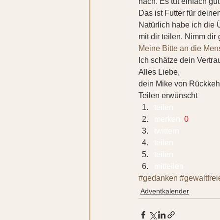
nach. Es tut einfach gu
Das ist Futter für deine
Natürlich habe ich die
mit dir teilen. Nimm dir 
Meine Bitte an die Men
Ich schätze dein Vertr
Alles Liebe,
dein Mike von Rückkehr
Teilen erwünscht
teilen  
merken 
 0
twittern 
teilen 
teilen 
mitteilen 
#gedanken
#gewaltfre
Adventkalender