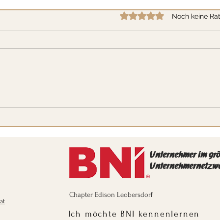
Mit 0 von 5 Sternen bewertet
Noch keine Rat
Podcast-Adventkalender Türchen
Podc
23: Aufrecht sterben oder auf
22: V
Knien leben?
Unternehmer im gr
Unternehmernetzw
Chapter Edison Leobersdorf
at
Ich möchte BNI kennenlernen