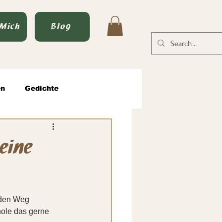
 Mich
Blog
en
Gedichte
tische Männlichkeit
eine
 den Weg 
hole das gerne 