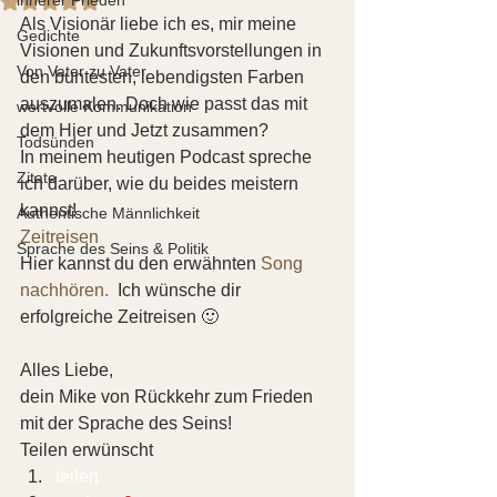
Als Visionär liebe ich es, mir meine 
Gedichte
Visionen und Zukunftsvorstellungen in 
Von Vater zu Vater
den buntesten, lebendigsten Farben 
auszumalen. Doch wie passt das mit 
wertvolle Kommunikation
dem Hier und Jetzt zusammen? 
Todsünden
In meinem heutigen Podcast spreche 
Zitate
ich darüber, wie du beides meistern 
kannst!   
Authentische Männlichkeit
Zeitreisen
Sprache des Seins & Politik
Hier kannst du den erwähnten 
Song 
nachhören. 
 Ich wünsche dir 
erfolgreiche Zeitreisen 🙂
Alles Liebe, 
dein Mike von Rückkehr zum Frieden 
mit der Sprache des Seins!
Teilen erwünscht
teilen  