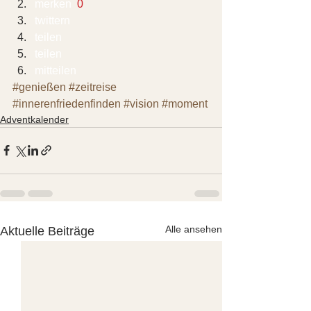
merken 
 0
twittern 
teilen 
teilen 
mitteilen 
#genießen
#zeitreise
#innerenfriedenfinden
#vision
#moment
Adventkalender
Alle ansehen
Aktuelle Beiträge