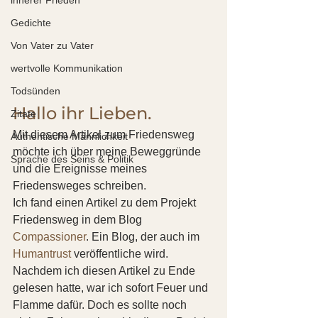
Gedichte
Von Vater zu Vater
wertvolle Kommunikation
Todsünden
Hallo ihr Lieben.
Zitate
Mit diesem Artikel zum Friedensweg 
Authentische Männlichkeit
möchte ich über meine Beweggründe 
Sprache des Seins & Politik
und die Ereignisse meines 
Friedensweges schreiben.
Ich fand einen Artikel zu dem Projekt 
Friedensweg in dem Blog 
Compassioner
. Ein Blog, der auch im 
Humantrust
 veröffentliche wird. 
Nachdem ich diesen Artikel zu Ende 
gelesen hatte, war ich sofort Feuer und 
Flamme dafür. Doch es sollte noch 