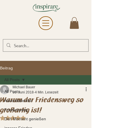
Beitrag
All Posts
Michael Bauer
All Posts
30. Juni 2018
4 Min. Lesezeit
Warum der Friedensweg so
Adventkalender
großartig ist!
Friedensweg
Mit NaN von 5 Sternen bewertet.
Den Moment genießen
innerer Frieden