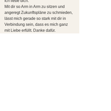
Ich liebe dich.
Mit dir so Arm in Arm zu sitzen und 
angeregt Zukunftspläne zu schmieden, 
lässt mich gerade so stark mit dir in 
Verbindung sein, dass es mich ganz 
mit Liebe erfüllt. Danke dafür.
Das sind nur Beispiele für die 
Aussagen. Aber ich traue mich wetten, 
zumindest mir geht es so, dass ich 
tausend verschiedene Momente erlebe, 
wo ich sagen könnte: “Ich liebe Dich“; 
„Du bist schön“ etc.
Versuche, anhand der Übung zu 
erforschen, was deine Beweggründe, 
deine Beobachtungen sind, um “Ich 
liebe dich” oder mit anderen Worten 
deine Wertschätzung auszudrücken.
Es gibt dir und deinem Gegenüber die 
Chance, dich besser kennen zu lernen 