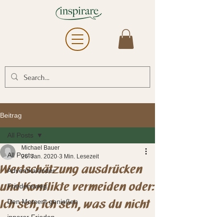
Beitrag
All Posts
Michael Bauer
All Posts
26. Jan. 2020
3 Min. Lesezeit
Wertschätzung ausdrücken
Adventkalender
und Konflikte vermeiden oder:
Friedensweg
Ich seh, ich seh, was du nicht
Den Moment genießen
innerer Frieden