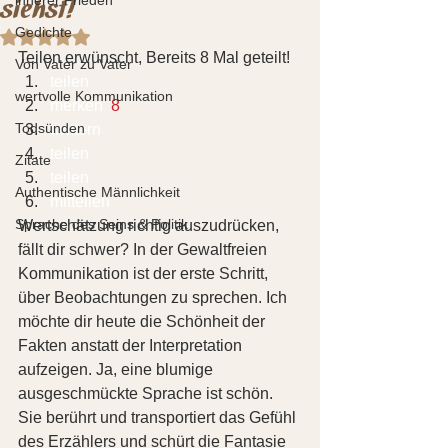
siehst!
Gedichte
Mit NaN von 5 Sternen bewertet.
Teilen erwünscht, Bereits 8 Mal geteilt!
Von Vater zu Vater
teilen  
wertvolle Kommunikation
merken 
 8
Todsünden
twittern 
teilen 
Zitate
teilen 
Authentische Männlichkeit
mitteilen 
Sprache des Seins & Politik
Wertschätzung richtig auszudrücken, 
fällt dir schwer? In der Gewaltfreien 
Kommunikation ist der erste Schritt, 
über Beobachtungen zu sprechen. Ich 
möchte dir heute die Schönheit der 
Fakten anstatt der Interpretation 
aufzeigen. Ja, eine blumige 
ausgeschmückte Sprache ist schön. 
Sie berührt und transportiert das Gefühl 
des Erzählers und schürt die Fantasie 