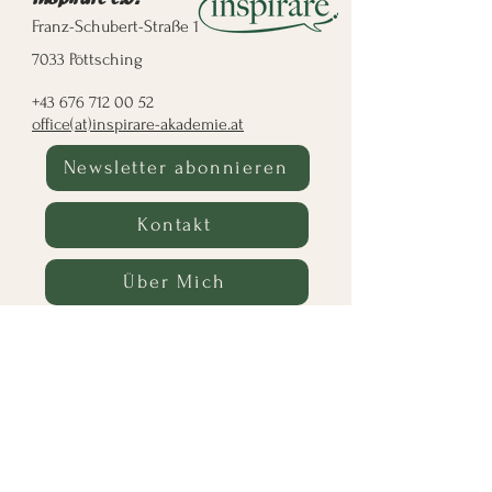
Franz-Schubert-Straße 1
7033 Pöttsching
+43 676 712 00 52
office(at)inspirare-akademie.at
Newsletter abonnieren
Kontakt
Über Mich
Datenschutz
|
AGB
|
Impressum
Unternehmer im größten
Unternehmernetzwerk
Chapter Edison Leobersdorf