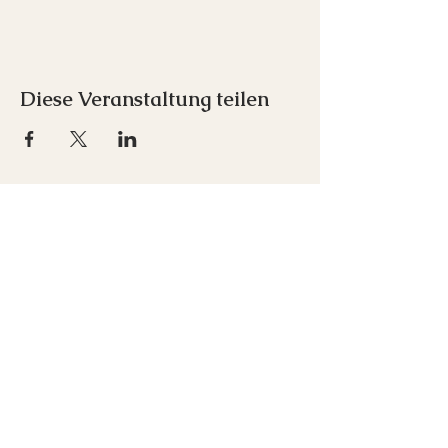
Diese Veranstaltung teilen
Inspirare e.U.
Franz-Schubert-Straße 1
7033 Pöttsching
+43 676 712 00 52
office(at)inspirare-akademie.at
Newsletter abonnieren
Kontakt