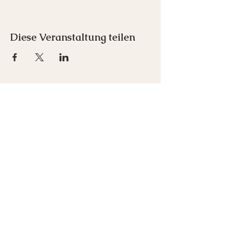
Diese Veranstaltung teilen
Inspirare e.U.
Franz-Schubert-Straße 1
7033 Pöttsching
+43 676 712 00 52
office(at)inspirare-akademie.at
Newsletter abonnieren
Kontakt