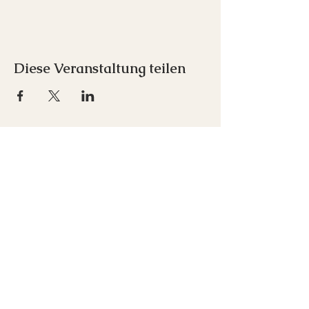
Diese Veranstaltung teilen
Inspirare e.U.
Franz-Schubert-Straße 1
7033 Pöttsching
+43 676 712 00 52
office(at)inspirare-akademie.at
Newsletter abonnieren
Kontakt