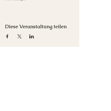
Diese Veranstaltung teilen
Inspirare e.U.
Franz-Schubert-Straße 1
7033 Pöttsching
+43 676 712 00 52
office(at)inspirare-akademie.at
Newsletter abonnieren
Kontakt