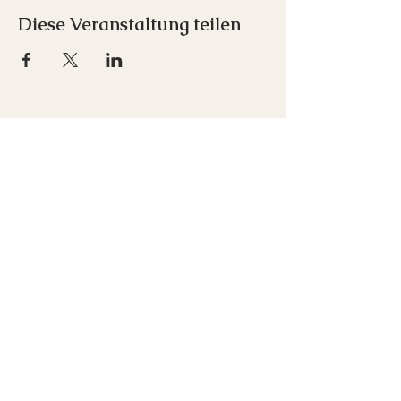
Diese Veranstaltung teilen
Inspirare e.U.
Franz-Schubert-Straße 1
7033 Pöttsching
+43 676 712 00 52
office(at)inspirare-akademie.at
Newsletter abonnieren
Kontakt
Über Mich