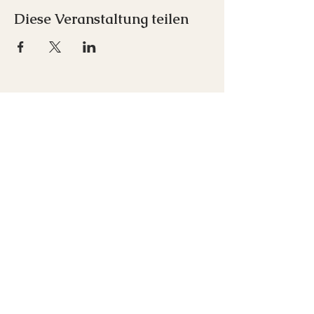
Diese Veranstaltung teilen
Inspirare e.U.
Franz-Schubert-Straße 1
7033 Pöttsching
+43 676 712 00 52
office(at)inspirare-akademie.at
Newsletter abonnieren
Kontakt
Über Mich