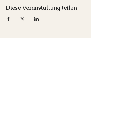
Diese Veranstaltung teilen
Inspirare e.U.
Franz-Schubert-Straße 1
7033 Pöttsching
+43 676 712 00 52
office(at)inspirare-akademie.at
Newsletter abonnieren
Kontakt
Über Mich