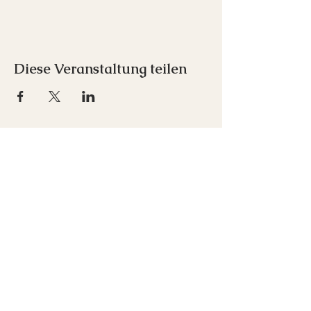
Diese Veranstaltung teilen
Inspirare e.U.
Franz-Schubert-Straße 1
7033 Pöttsching
+43 676 712 00 52
office(at)inspirare-akademie.at
Newsletter abonnieren
Kontakt