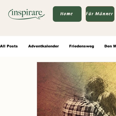
Home
Für Männer
All Posts
Adventkalender
Friedensweg
Den M
Von Vater zu Vater
wertvolle Kommunikation
Authentische Männlichkeit
Sprache des Seins & P