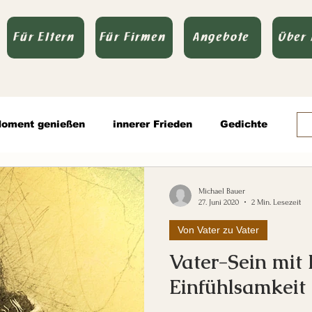
Für Eltern
Für Firmen
Angebote
Über
oment genießen
innerer Frieden
Gedichte
Todsünden
Zitate
Michael Bauer
27. Juni 2020
2 Min. Lesezeit
Von Vater zu Vater
olitik
Vater-Sein mit
Einfühlsamkeit