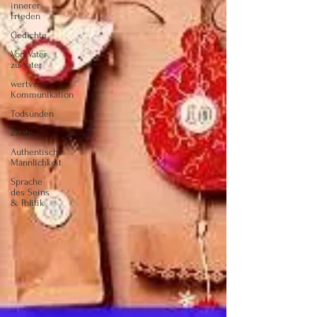
innerer
Frieden
Gedichte
Von Vater
zu Vater
wertvolle
Kommunikation
Todsünden
Zitate
Authentische
Männlichkeit
Sprache
des Seins
& Politik