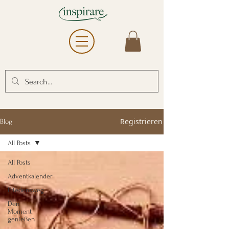
Registrieren
Blog
All Posts
All Posts
Adventkalender
Friedensweg
Den
Moment
genießen