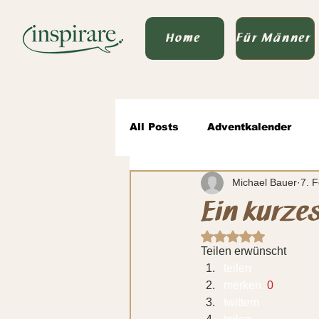
Home
Für Männer
All Posts
Adventkalender
Michael Bauer
7. 
Von Vater zu Vater
wertv
Ein kurzes
Mit NaN von 5 Ste
Sprache des Seins & Politik
Teilen erwünscht
teilen  
merken 
 0
twittern 