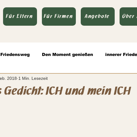
Für Eltern
Für Firmen
Angebote
Über
Friedensweg
Den Moment genießen
innerer Fried
Feb. 2018
1 Min. Lesezeit
olle Kommunikation
Todsünden
Zitate
Authen
 Gedicht: ICH und mein ICH
rnen bewertet.