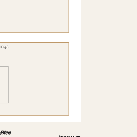
.
ings
utgedicht – ein bisschen
ut gut – oder?
ößten
Impressum