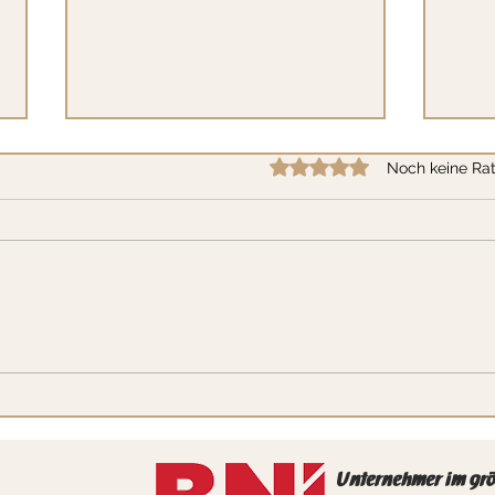
Mit 0 von 5 Sternen bewertet
Noch keine Rat
Eltern sein – Was bedeutet das
Das W
für mich?
Wut t
Unternehmer im gr