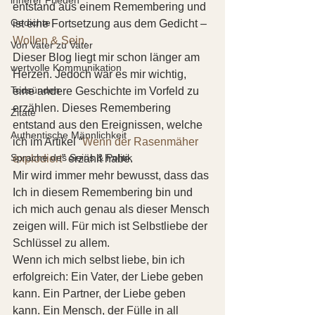
entstand aus einem Remembering und 
Gedichte
ist eine Fortsetzung aus dem Gedicht – 
Wollen & Sein
. 
Von Vater zu Vater
Dieser Blog liegt mir schon länger am 
wertvolle Kommunikation
Herzen. Jedoch war es mir wichtig, 
Todsünden
eine andere Geschichte im Vorfeld zu 
erzählen. Dieses Remembering 
Zitate
entstand aus den Ereignissen, welche 
Authentische Männlichkeit
ich im Artikel “
Wenn der Rasenmäher 
Sprache des Seins & Politik
explodiert
” erzählt habe. 
Mir wird immer mehr bewusst, dass das 
Ich in diesem Remembering bin und 
ich mich auch genau als dieser Mensch 
zeigen will. Für mich ist Selbstliebe der 
Schlüssel zu allem.
Wenn ich mich selbst liebe, bin ich 
erfolgreich: Ein Vater, der Liebe geben 
kann. Ein Partner, der Liebe geben 
kann. Ein Mensch, der Fülle in all 