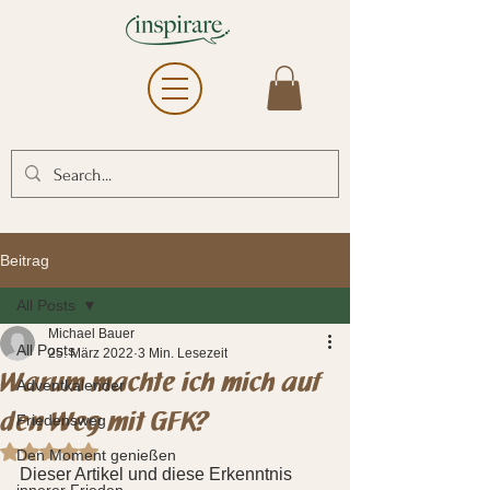
Beitrag
All Posts
Michael Bauer
All Posts
25. März 2022
3 Min. Lesezeit
Warum machte ich mich auf
Adventkalender
den Weg mit GFK?
Friedensweg
Mit NaN von 5 Sternen bewertet.
Den Moment genießen
Dieser Artikel und diese Erkenntnis 
innerer Frieden