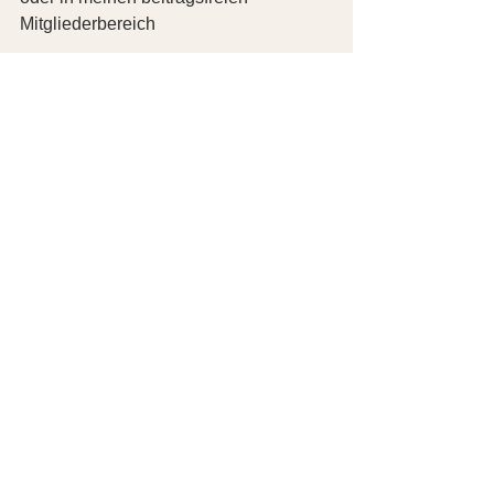
Mitgliederbereich 
Zum Mitgliederbereich
Hier das Remembering zum 
Nachhören 
Mein Weg mit der gewaltfreien 
Kommunikation
Alles Liebe, dein 
Teilen erwünscht
teilen  
merken 
 0
twittern 