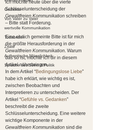
Ich möchte heute über die vierte 
Schlüsselunterscheidung der 
Gedichte
Gewaltfreien Kommunikation
 schreiben 
Von Vater zu Vater
– Bitte statt Forderung.
wertvolle Kommunikation
Eine ehrlich gemeinte Bitte ist für mich 
Todsünden
die größte Herausforderung in der 
Zitate
Gewaltfreien Kommunikation
. Warum 
Authentische Männlichkeit
das so ist, möchte ich dir in diesem 
Artikel näherbringen.
Sprache des Seins & Politik
In dem Artikel “
Bedingungslose Liebe
” 
habe ich erklärt, wie wichtig es ist, 
zwischen Beobachten und 
Interpretieren zu unterscheiden. Der 
Artikel “
Gefühle vs. Gedanken
” 
beschreibt die zweite 
Schlüsselunterscheidung. Eine weitere 
wichtige Komponente in der 
Gewaltfreien Kommunikation
 sind die 