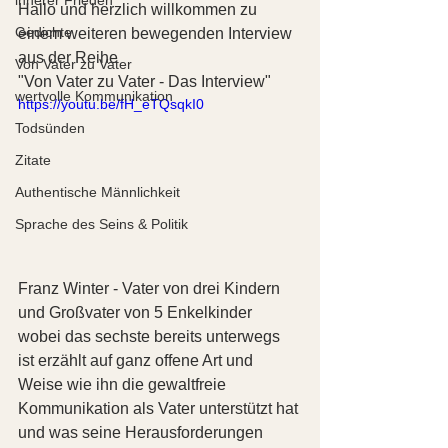
Hallo und herzlich willkommen zu 
Gedichte
einem weiteren bewegenden Interview 
aus der Reihe
Von Vater zu Vater
"Von Vater zu Vater - Das Interview"
wertvolle Kommunikation
https://youtu.be/fH_eTQsqkI0
Todsünden
Zitate
Authentische Männlichkeit
Sprache des Seins & Politik
Franz Winter - Vater von drei Kindern 
und Großvater von 5 Enkelkinder 
wobei das sechste bereits unterwegs 
ist erzählt auf ganz offene Art und 
Weise wie ihn die gewaltfreie 
Kommunikation als Vater unterstützt hat 
und was seine Herausforderungen 