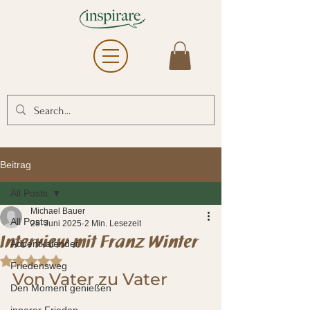
Beitrag
All Posts
Michael Bauer
All Posts
28. Juni 2025
2 Min. Lesezeit
Interview mit Franz Winter
Adventkalender
Mit NaN von 5 Sternen bewertet.
Friedensweg
Von Vater zu Vater
Den Moment genießen
innerer Frieden