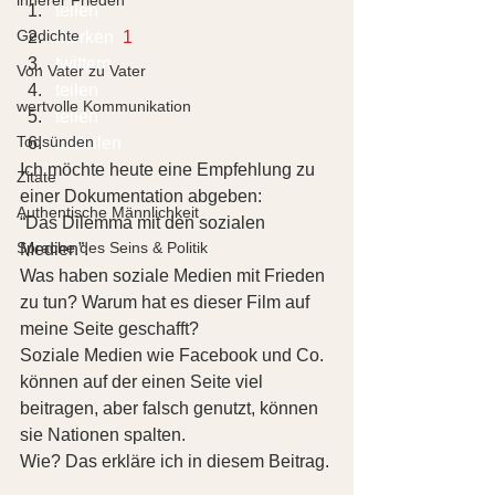
teilen  
Gedichte
merken 
 1
twittern 
Von Vater zu Vater
teilen 
wertvolle Kommunikation
teilen 
Todsünden
mitteilen 
Ich möchte heute eine Empfehlung zu 
Zitate
einer Dokumentation abgeben:
Authentische Männlichkeit
“Das Dilemma mit den sozialen 
Sprache des Seins & Politik
Medien”.
Was haben soziale Medien mit Frieden 
zu tun? Warum hat es dieser Film auf 
meine Seite geschafft?
Soziale Medien wie Facebook und Co. 
können auf der einen Seite viel 
beitragen, aber falsch genutzt, können 
sie Nationen spalten.
Wie? Das erkläre ich in diesem Beitrag. 