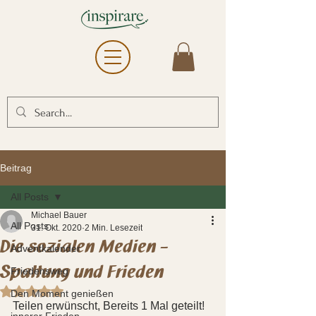
Beitrag
All Posts
Michael Bauer
All Posts
31. Okt. 2020
2 Min. Lesezeit
Die sozialen Medien –
Adventkalender
Spaltung und Frieden
Friedensweg
Mit NaN von 5 Sternen bewertet.
Den Moment genießen
Teilen erwünscht, Bereits 1 Mal geteilt!
innerer Frieden