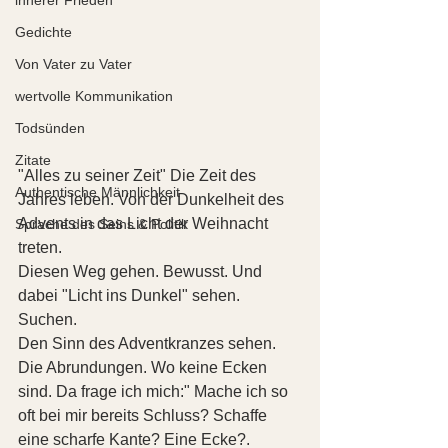
Gedichte
Von Vater zu Vater
wertvolle Kommunikation
Todsünden
Zitate
"Alles zu seiner Zeit" Die Zeit des 
Authentische Männlichkeit
Jahres leben. Von der Dunkelheit des 
Advents in das Licht der Weihnacht 
Sprache des Seins & Politik
treten.
Diesen Weg gehen. Bewusst. Und 
dabei "Licht ins Dunkel" sehen. 
Suchen.
Den Sinn des Adventkranzes sehen. 
Die Abrundungen. Wo keine Ecken 
sind. Da frage ich mich:" Mache ich so 
oft bei mir bereits Schluss? Schaffe 
eine scharfe Kante? Eine Ecke?. 