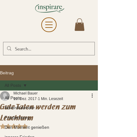
Beitrag
All Posts
Michael Bauer
All Posts
10. Dez. 2017
1 Min. Lesezeit
Gute Taten werden zum
Adventkalender
Leuchturm
Friedensweg
Mit NaN von 5 Sternen bewertet.
Den Moment genießen
innerer Frieden