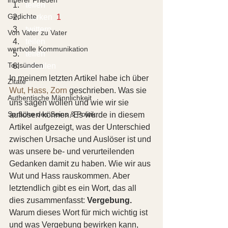
teilen  
Gedichte
merken 
 1
twittern 
Von Vater zu Vater
teilen 
wertvolle Kommunikation
teilen 
Todsünden
mitteilen 
In meinem letzten Artikel habe ich über 
Zitate
Wut, Hass, Zorn
 geschrieben. Was sie 
Authentische Männlichkeit
uns sagen wollen und wie wir sie 
Sprache des Seins & Politik
auflösen können. Es wurde in diesem 
Artikel aufgezeigt, was der Unterschied 
zwischen Ursache und Auslöser ist und 
was unsere be- und verurteilenden 
Gedanken damit zu haben. Wie wir aus 
Wut und Hass rauskommen. Aber 
letztendlich gibt es ein Wort, das all 
dies zusammenfasst: 
Vergebung.
Warum dieses Wort für mich wichtig ist 
und was Vergebung bewirken kann, 