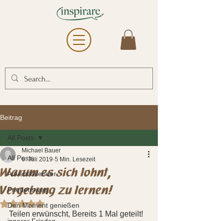
Beitrag
All Posts
Michael Bauer
All Posts
6. Juli 2019
5 Min. Lesezeit
Warum es sich lohnt,
Adventkalender
Vergebung zu lernen!
Friedensweg
Mit NaN von 5 Sternen bewertet.
Den Moment genießen
Teilen erwünscht, Bereits 1 Mal geteilt!
innerer Frieden