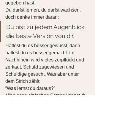
gegeben hast.
Du darfst lernen, du darfst wachsen, 
doch denke immer daran:
Du bist zu jedem Augenblick 
die beste Version von dir.
Hättest du es besser gewusst, dann 
hättest du es besser gemacht. Im 
Nachhinein wird vieles zerpflückt und 
zerkaut. Schuld zugewiesen und 
Schuldige gesucht. Was aber unter 
dem Strich zählt:
“Was lernst du daraus?”
Mit diesen einfachen Sätzen kannst du 
lernen, dir selbst zu vergeben und 
deine giftigen Gedanken zu beruhigen.
Erst wenn du diese Gedanken los bist, 
projizierst du das auch nicht mehr auf 
andere. Dann wird das Vergeben 